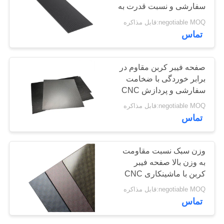
سفارشی و نسبت قدرت به
PRIVACY
وزن بالا
negotiable MOQ:قابل مذاکره
POLICY
8
تماس
صفحات کامپوزیتی
صفحه فیبر کربن مقاوم در
فیبر کربن
برابر خوردگی با ضخامت
سفارشی و پردازش CNC
دقیق
negotiable MOQ:قابل مذاکره
تماس
22
وزن سبک نسبت مقاومت
به وزن بالا صفحه فیبر
فیبر کربن راد
کربن با ماشینکاری CNC
negotiable MOQ:قابل مذاکره
تماس