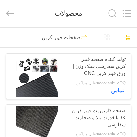
SHANGHAI
LIJIN
IMP.&EXP.
محصولات
CO.,LTD.
All
Rights
Reserved.
صفحه
682
صفحات فیبر کربن
اصلی
فیبر کربن لوله
تولید کننده صفحه فیبر
محصولات
کربن سفارشی سبک وزن |
ورق فیبر کربن CNC
درباره
negotiable MOQ:قابل مذاکره
تماس
ما
579
تور
صفحه کامپوزیت فیبر کربن
صفحات فیبر کربن
3K با قدرت بالا و ضخامت
کارخانه
سفارشی
negotiable MOQ:قابل مذاکره