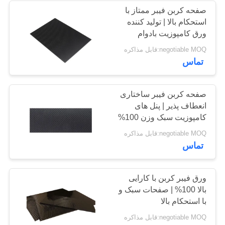
صفحه کربن فیبر ممتاز با
استحکام بالا | تولید کننده
22
ورق کامپوزیت بادوام
negotiable MOQ:قابل مذاکره
قطبهای فایبرگلاس
تماس
صفحه کربن فیبر ساختاری
انعطاف پذیر | پنل های
کامپوزیت سبک وزن 100%
3K
31
negotiable MOQ:قابل مذاکره
تماس
قطعات آلومینیومی
CNC
ورق فیبر کربن با کارایی
بالا 100% | صفحات سبک و
با استحکام بالا
negotiable MOQ:قابل مذاکره