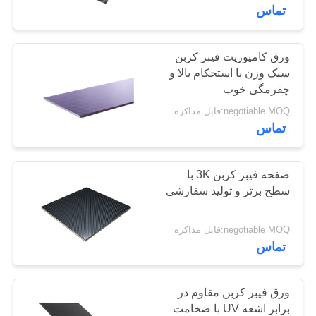
کنترل
تماس
کیفیت
ورق کامپوزیت فیبر کربن
125
سبک وزن با استحکام بالا و
با
قطب تلسکوپی فیبر
چقرمگی خوب
ما
negotiable MOQ:قابل مذاکره
کربن
تماس
تماس
بگیرید
صفحه فیبر کربن 3K با
سطح برتر و تولید سفارشی
درخواست
15
نقل قول
negotiable MOQ:قابل مذاکره
تماس
فیبر کربن لوله فیبری
نقشه
سایت
ورق فیبر کربن مقاوم در
برابر اشعه UV با ضخامت