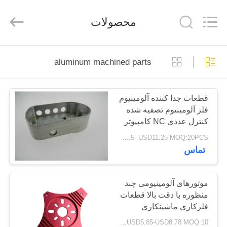
SHANGHAI
LIJIN
IMP.&EXP.
محصولات
CO.,LTD.
All
Rights
Reserved.
صفحه
aluminum machined parts
اصلی
قطعات جدا کننده آلومینیوم
محصولات
فلز آلومینیوم تصفیه شده
کنترل عددی NC کامپیوتر
درباره
USD7.5--USD11.25 MOQ:20PCS
تماس
ما
تور
موتورهای آلومینیومی چند
منظوره با دقت بالا قطعات
کارخانه
فلزکاری ماشینکاری
USD5.85-USD8.78 MOQ:10رایانه های شخصی