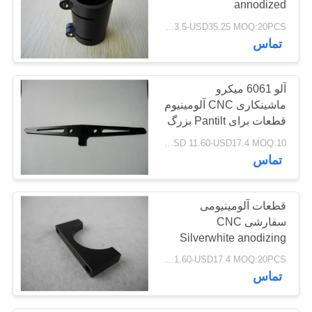
annodized
USD23.5-USD35.25 MOQ:20PCS
تماس
آلو 6061 میکرو
ماشینکاری CNC آلومینیوم
قطعات برای Pantilt بزرگ
اندازه
USD 11.60-USD17.4 MOQ:10رایانه های شخصی
تماس
قطعات آلومینیومی
سفارشی CNC
Silverwhite anodizing
سفارشات نمونه قابل قبول
USD 11.60-USD17.4 MOQ:20PCS
است
تماس