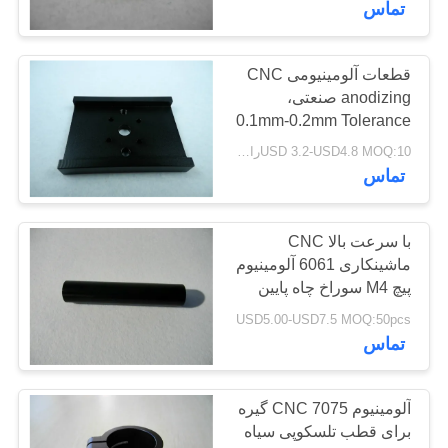
تماس
قطعات آلومینیومی CNC
anodizing صنعتی،
0.1mm-0.2mm Tolerance
USD 3.2-USD4.8 MOQ:10رایانه های شخصی
تماس
با سرعت بالا CNC
ماشینکاری 6061 آلومینیوم
پیچ M4 سوراخ چاه پایین
USD5.00-USD7.5 MOQ:50pcs
تماس
آلومینیوم CNC 7075 گیره
برای قطب تلسکوپی سیاه