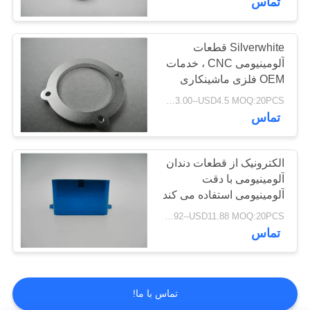
تماس
Silverwhite قطعات
آلومینیومی CNC ، خدمات
OEM فلزی ماشینکاری
USD3.00--USD4.5 MOQ:20PCS
تماس
الکترونیک از قطعات دندان
آلومینیومی با دقت
آلومینیومی استفاده می کند
USD7.92--USD11.88 MOQ:20PCS
تماس
تماس با ما!