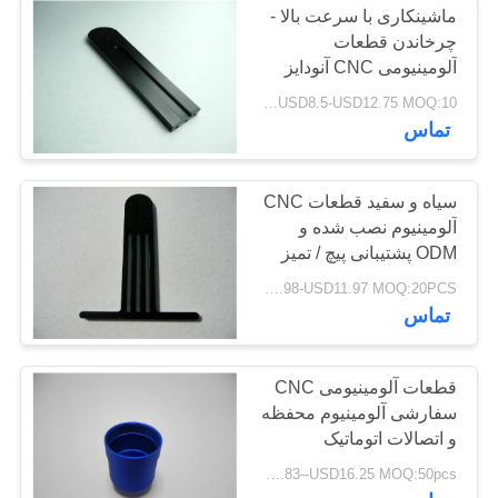
ماشینکاری با سرعت بالا -
چرخاندن قطعات
آلومینیومی CNC آنودایز
سیاه و سفید
USD8.5-USD12.75 MOQ:10رایانه های شخصی
تماس
سیاه و سفید قطعات CNC
آلومینیوم نصب شده و
ODM پشتیبانی پیچ / تمیز
کردن / Die Castings /
USD7.98-USD11.97 MOQ:20PCS
چشمه
تماس
قطعات آلومینیومی CNC
سفارشی آلومینیوم محفظه
و اتصالات اتوماتیک
USD10.83--USD16.25 MOQ:50pcs