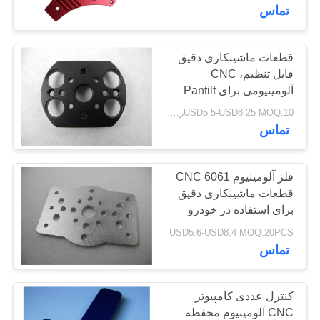
کنترل
تماس
کیفیت
قطعات ماشینکاری دقیق
قابل تنظیم، CNC
با
آلومینیومی برای Pantilt
ما
OEM
USD5.5-USD8.25 MOQ:10رایانه های شخصی
تماس
تماس
بگیرید
فلز آلومینیوم 6061 CNC
قطعات ماشینکاری دقیق
درخواست
برای استفاده در خودرو
نقل قول
USD5.6-USD8.4 MOQ:20PCS
تماس
نقشه
سایت
کنترل عددی کامپیوتر
CNC آلومینیوم محفظه