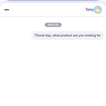
Terry
دسته بندی های محبوب
همه
4:25 AM
فیبر کربن لوله
صفحات فیبر کربن
Good day, what product are you looking for?
قطب تلسکوپی فیبر
فیبر کربن لوله فیبری
کربن
صفحات کامپوزیتی فیبر
فیبر کربن راد
کربن
قطعات آلومینیومی
قطبهای فایبرگلاس
CNC