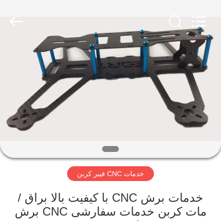
SHANGHAI
LIJIN
IMP.&EXP.
CO.,LTD.
All
Rights
Reserved.
صفحه
اصلی
محصولات
درباره
ما
خدمات CNC فیبر کربن
تور
کارخانه
خدمات برش CNC با کیفیت بالا براق /
مات کربن خدمات سفارشی CNC برش