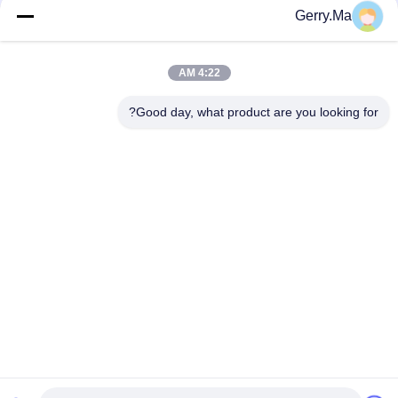
Gerry.Ma
دسته بندی های محبوب
همه
4:22 AM
فیبر کربن لوله
صفحات فیبر کربن
Good day, what product are you looking for?
قطب تلسکوپی فیبر
فیبر کربن لوله فیبری
کربن
صفحات کامپوزیتی فیبر
فیبر کربن راد
کربن
قطعات آلومینیومی
قطبهای فایبرگلاس
CNC
اشتراک