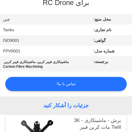
برای RC Drone
کنترل
کیفیت
محل منبع:
چین
نام تجاری:
Tanku
با
گواهی:
ISO9001
ما
شماره مدل:
FPV0001
تماس
بگیرید
برجسته:
,
ماشینکاری فیبر کربن، ماشینکاری فیبر کربن
Carbon Fibre Machining
درخواست
تماس با ما!
نقل قول
جزئیات را آشکار کنید
نقشه
سایت
برش - ماشینکاری - 3K
Twill مات کربن فیبر