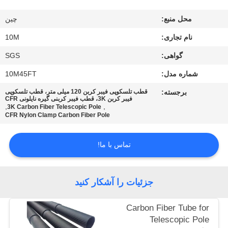
کنترل
محل منبع:
چین
کیفیت
نام تجاری:
10M
با
گواهی:
SGS
ما
شماره مدل:
10M45FT
تماس
برجسته:
قطب تلسکوپی فیبر کربن 120 میلی متر، قطب تلسکوپی
فیبر کربن 3K، قطب فیبر کربنی گیره نایلونی CFR
بگیرید
,
,
3K Carbon Fiber Telescopic Pole
CFR Nylon Clamp Carbon Fiber Pole
درخواست
تماس با ما!
نقل قول
جزئیات را آشکار کنید
نقشه
سایت
Carbon Fiber Tube for
Telescopic Pole