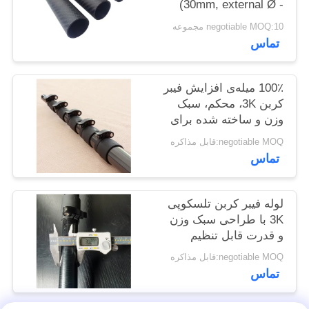
(30mm, external Ø -
PRIVACY
27mm, inner Ø)
negotiable MOQ:10 مجموعه
1000mm
POLICY
تماس
100٪ میله‌ی افزایش فیبر
کربن 3K، محکم، سبک
وزن و ساخته شده برای
افزایش طول
negotiable MOQ:قابل مذاکره
تماس
لوله فیبر کربن تلسکوپی
3K با طراحی سبک وزن
و قدرت قابل تنظیم
negotiable MOQ:قابل مذاکره
تماس