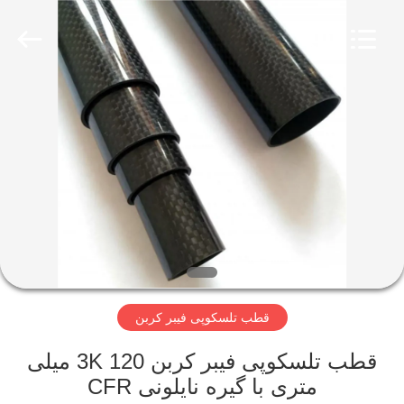
SHANGHAI
LIJIN
IMP.&EXP.
CO.,LTD.
All
Rights
Reserved.
صفحه
اصلی
محصولات
درباره
ما
قطب تلسکوپی فیبر کربن
تور
کارخانه
قطب تلسکوپی فیبر کربن 3K 120 میلی
متری با گیره نایلونی CFR