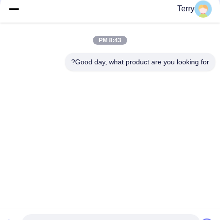
Terry
دسته بندی های محبوب
همه
8:43 PM
فیبر کربن لوله
صفحات فیبر کربن
Good day, what product are you looking for?
قطب تلسکوپی فیبر
فیبر کربن لوله فیبری
کربن
صفحات کامپوزیتی فیبر
فیبر کربن راد
کربن
قطعات آلومینیومی
قطبهای فایبرگلاس
CNC
اشتراک