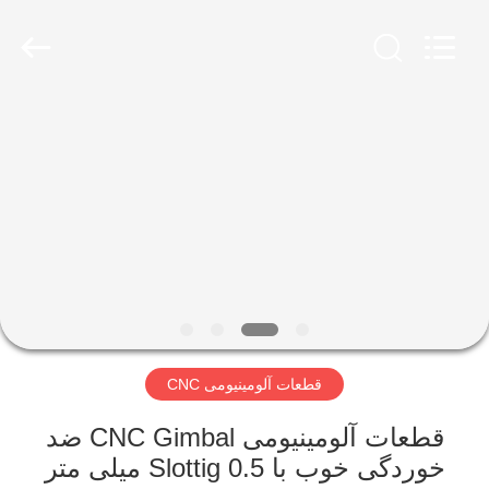
SHANGHAI
LIJIN
IMP.&EXP.
CO.,LTD.
All
Rights
Reserved.
صفحه
اصلی
محصولات
درباره
ما
قطعات آلومینیومی CNC
تور
کارخانه
قطعات آلومینیومی CNC Gimbal ضد
خوردگی خوب با Slottig 0.5 میلی متر