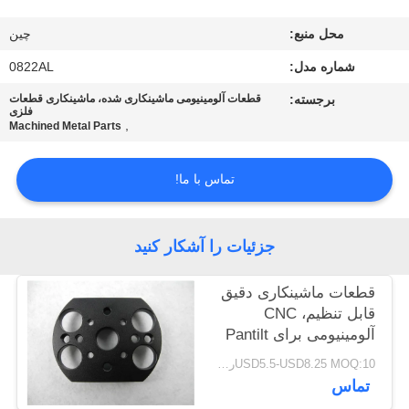
کنترل
محل منبع:
چین
کیفیت
شماره مدل:
0822AL
با
برجسته:
قطعات آلومینیومی ماشینکاری شده، ماشینکاری قطعات
فلزی
,
Machined Metal Parts
ما
تماس
تماس با ما!
بگیرید
جزئیات را آشکار کنید
درخواست
نقل قول
قطعات ماشینکاری دقیق
قابل تنظیم، CNC
آلومینیومی برای Pantilt
نقشه
OEM
USD5.5-USD8.25 MOQ:10رایانه های شخصی
سایت
تماس