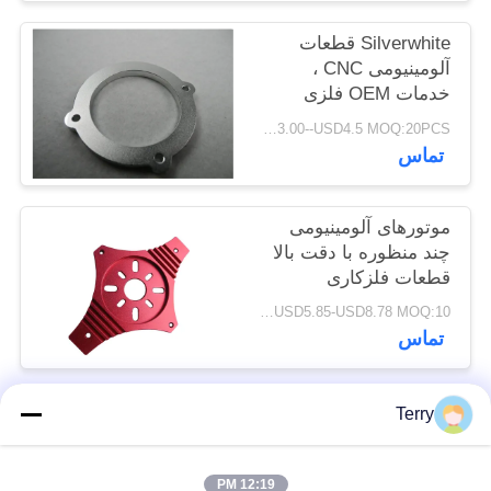
PRIVACY
Silverwhite قطعات
POLICY
آلومینیومی CNC ،
خدمات OEM فلزی
ماشینکاری
USD3.00--USD4.5 MOQ:20PCS
تماس
موتورهای آلومینیومی
چند منظوره با دقت بالا
قطعات فلزکاری
ماشینکاری
USD5.85-USD8.78 MOQ:10رایانه های شخصی
تماس
Terry
دسته بندی های محبوب
همه
12:19 PM